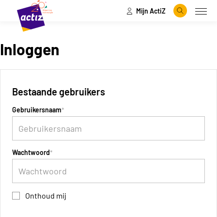
Mijn ActiZ
Naar hoofdinhoud
Naar menu
Zoeken
Open
Naar de homepage
Inloggen
Bestaande gebruikers
Gebruikersnaam
Wachtwoord
Onthoud mij