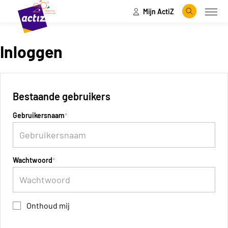
Mijn ActiZ
Naar hoofdinhoud
Naar menu
Zoeken
Open
Naar de homepage
Inloggen
Bestaande gebruikers
Gebruikersnaam
Wachtwoord
Onthoud mij