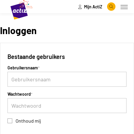
Mijn ActiZ
Naar hoofdinhoud
Naar menu
Zoeken
Open
Naar de homepage
Inloggen
Bestaande gebruikers
Gebruikersnaam
Wachtwoord
Onthoud mij