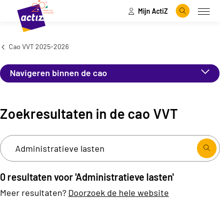
Mijn ActiZ
Naar hoofdinhoud
Naar menu
Zoeken
Open
Naar de homepage
Cao VVT 2025-2026
Navigeren binnen de cao
Zoekresultaten in de cao VVT
0 resultaten voor 'Administratieve lasten'
Meer resultaten?
Doorzoek de hele website