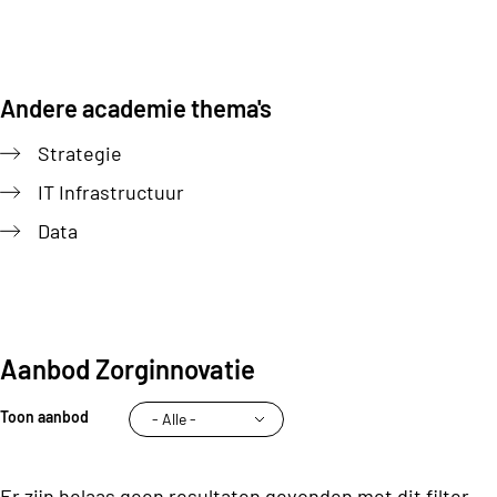
de
Academie
in
Andere academie thema's
de
gaten
Strategie
voor
IT Infrastructuur
meer
Data
aanbod
rondom
het
thema
Zorginnovatie.
Aanbod Zorginnovatie
Zo
wordt
Toon aanbod
er
gewerkt
Er zijn helaas geen resultaten gevonden met dit filter