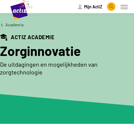
Mijn ActiZ
Naar hoofdinhoud
Naar menu
Zoeken
Open
Naar de homepage
Academie
ACTIZ ACADEMIE
Zorginnovatie
De uitdagingen en mogelijkheden van
zorgtechnologie