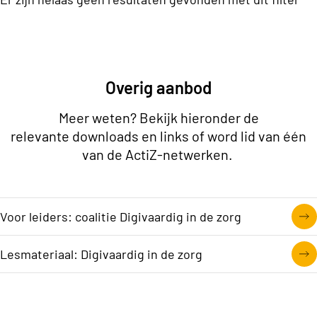
aan
een
'Digital
Energy
Boost',
Overig aanbod
een
Meer weten? Bekijk hieronder de
reeks
relevante downloads en links of word lid van één
bijeenkomsten
van de ActiZ-netwerken.
over
zorgtechnologie.
Voor leiders: coalitie Digivaardig in de zorg
Lesmateriaal: Digivaardig in de zorg