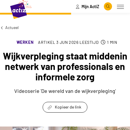
Mijn ActiZ
Naar hoofdinhoud
Naar menu
Zoeken
Open
Naar de homepage
Actueel
WERKEN
ARTIKEL
3 JUN 2026
LEESTIJD
1
MIN
Wijkverpleging staat middenin
netwerk van professionals en
informele zorg
Videoserie 'De wereld van de wijkverpleging'
Kopieer de link
link om te delen