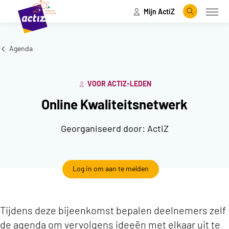
Mijn ActiZ
Naar hoofdinhoud
Naar menu
Zoeken
Open
Naar de homepage
Agenda
VOOR ACTIZ-LEDEN
Online Kwaliteitsnetwerk
Georganiseerd door:
ActiZ
Log in om aan te melden
Tijdens deze bijeenkomst bepalen deelnemers zelf
de agenda om vervolgens ideeën met elkaar uit te