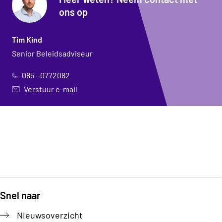
ons op
Tim Kind
Senior Beleidsadviseur
085 - 0772082
Verstuur e-mail
Snel naar
Footer
Nieuwsoverzicht