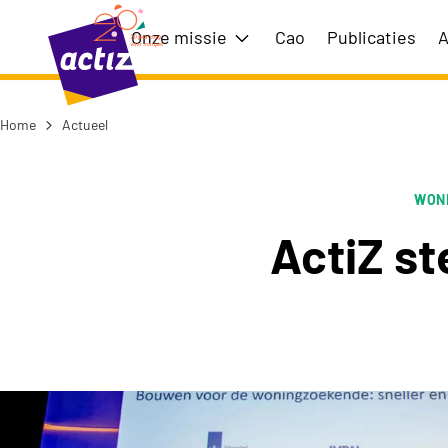
Naar hoofdinhoud
Naar menu
Onze missie
Cao
Publicaties
A
Toon submenu voor Onze m
Home
Actueel
Naar de homepage
WON
ActiZ s
ActiZ steunt afspraken Woontop 2024 keyvisua