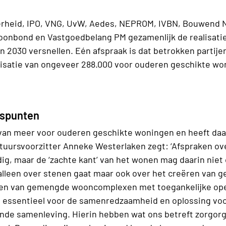
verheid, IPO, VNG, UvW, Aedes, NEPROM, IVBN, Bouwend 
nbond en Vastgoedbelang PM gezamenlijk de realisatie
in 2030 versnellen. Eén afspraak is dat betrokken partij
lisatie van ongeveer 288.000 voor ouderen geschikte wo
tspunten
van meer voor ouderen geschikte woningen en heeft daar
uursvoorzitter Anneke Westerlaken zegt: ‘Afspraken ov
ig, maar de ‘zachte kant’ van het wonen mag daarin niet
 alleen over stenen gaat maar ook over het creëren van
tten van gemengde wooncomplexen met toegankelijke op
is essentieel voor de samenredzaamheid en oplossing voo
zende samenleving. Hierin hebben wat ons betreft zorgor