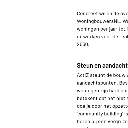
Concreet willen de o
WoningbouwersNL, Woo
woningen per jaar tot 
uitwerken voor de rea
2030.
Steun en aandach
ActiZ steunt de bouw 
aandachtspunten. Best
woningen zijn hard nod
betekent dat het niet
doe je door het opze
‘community building’ 
horen bij een vergrij