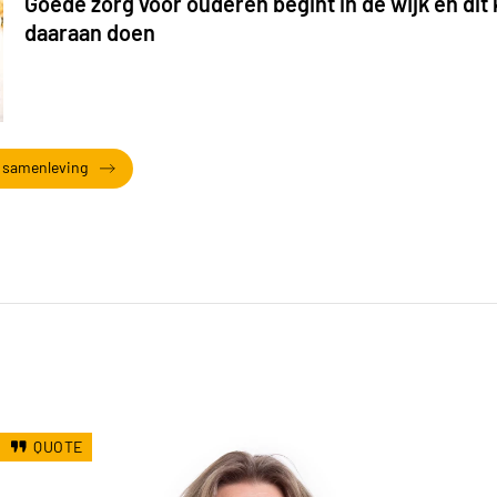
Goede zorg voor ouderen begint in de wijk en d
daaraan doen
 & samenleving
QUOTE