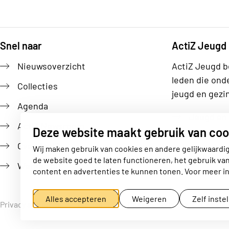
Snel naar
ActiZ Jeugd
Footer
Nieuwsoverzicht
ActiZ Jeugd b
leden die ond
Collecties
jeugd en gezi
Agenda
Jeugd en 
ActiZ Newsroom
Deze website maakt gebruik van coo
Over ActiZ
Wij maken gebruik van cookies en andere gelijkwaardi
de website goed te laten functioneren, het gebruik va
Werken bij
content en advertenties te kunnen tonen. Voor meer in
Alles accepteren
Weigeren
Zelf inste
Privacy statement
Disclaimer
Cookieverklaring
Cookie-