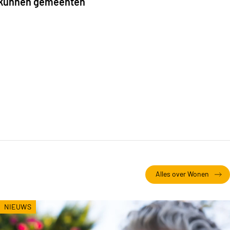
it kunnen gemeenten
Alles over Wonen
NIEUWS