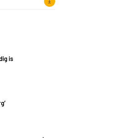
dig is
rg’