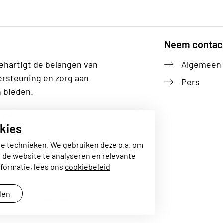
Neem contac
ehartigt de belangen van
Algemeen
ersteuning en zorg aan
Pers
n bieden.
gezin
kies
ge technieken. We gebruiken deze o.a. om
n de website te analyseren en relevante
formatie, lees ons
cookiebeleid
.
llen
instellingen aanpassen