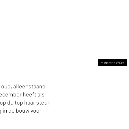
ministerie VROM
 oud, alleenstaand
december heeft als
op de top haar steun
g in de bouw voor