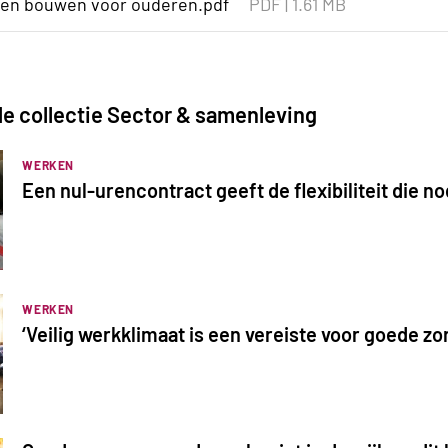
ken bouwen voor ouderen.pdf
PDF
|
1.61 MB
 de collectie Sector & samenleving
WERKEN
Een nul-urencontract geeft de flexibiliteit die no
WERKEN
‘Veilig werkklimaat is een vereiste voor goede zo