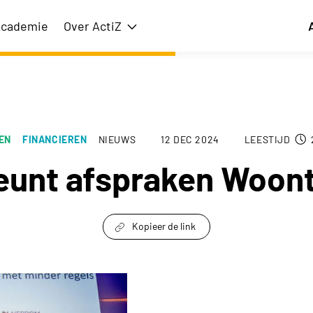
cademie
Over ActiZ
issie
Toon submenu voor Over ActiZ
EN
FINANCIEREN
NIEUWS
12 DEC 2024
LEESTIJD
teunt afspraken Woon
Kopieer de link
link om te delen
l