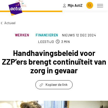
Mijn ActiZ
Naar hoofdinhoud
Naar menu
Zoeken
Open
Naar de homepage
Actueel
WERKEN
FINANCIEREN
NIEUWS
12 DEC 2024
LEESTIJD
3
MIN
Handhavingsbeleid voor
ZZP’ers brengt continuïteit van
zorg in gevaar
Kopieer de link
link om te delen