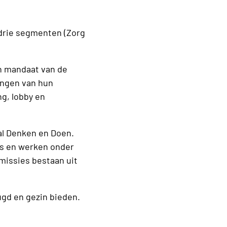
 drie segmenten (Zorg
n mandaat van de
angen van hun
ng, lobby en
aal Denken en Doen.
’s en werken onder
missies bestaan uit
ugd en gezin bieden.