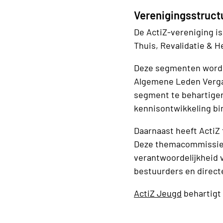
Verenigingsstruct
De ActiZ-vereniging i
Thuis, Revalidatie & H
Deze segmenten worde
Algemene Leden Vergad
segment te behartigen.
kennisontwikkeling b
Daarnaast heeft Acti
Deze themacommissies 
verantwoordelijkheid 
bestuurders en direct
ActiZ Jeugd
behartigt 