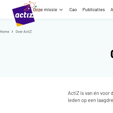
Naar hoofdinhoud
Naar menu
Onze missie
Cao
Publicaties
A
Toon submenu voor Onze m
Home
Over ActiZ
Naar de homepage
ActiZ is van én voor
leden op een laagdre