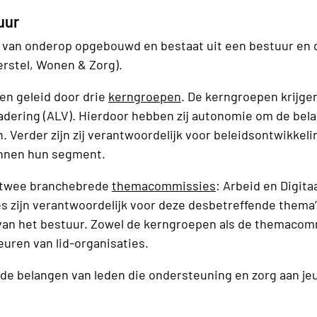
uur
s van onderop opgebouwd en bestaat uit een bestuur en
erstel, Wonen & Zorg).
n geleid door drie
kerngroepen
. De kerngroepen krijge
ering (ALV). Hierdoor hebben zij autonomie om de bel
 Verder zijn zij verantwoordelijk voor beleidsontwikkeli
innen hun segment.
Z twee branchebrede
themacommissies
: Arbeid en Digit
zijn verantwoordelijk voor deze desbetreffende thema
van het bestuur. Zowel de kerngroepen als de themacom
euren van lid-organisaties.
de belangen van leden die ondersteuning en zorg aan je