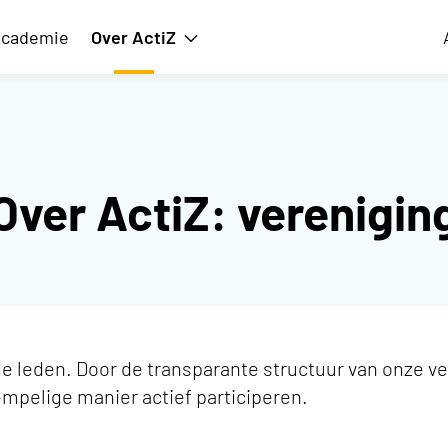
cademie
Over ActiZ
issie
Toon submenu voor Over ActiZ
Over ActiZ: verenigin
 de leden. Door de transparante structuur van onze 
mpelige manier actief participeren.