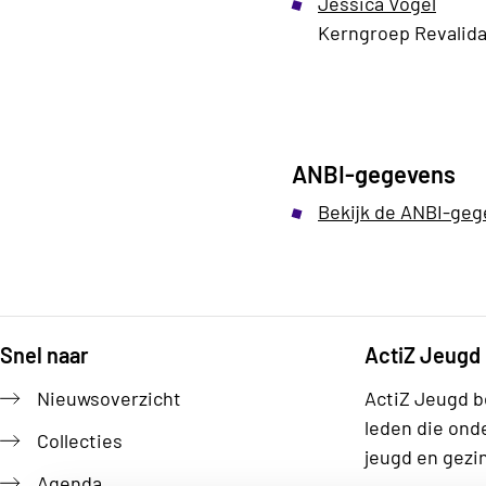
Jessica Vogel
Kerngroep Revalidat
ANBI-gegevens
Bekijk de ANBI-geg
Snel naar
ActiZ Jeugd
Footer
Nieuwsoverzicht
ActiZ Jeugd b
leden die ond
Collecties
jeugd en gezi
Agenda