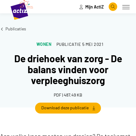
Mijn ActiZ
Naar hoofdinhoud
Naar menu
Zoeken
Open
Naar de homepage
Publicaties
WONEN
PUBLICATIE
5 MEI 2021
De driehoek van zorg - De
balans vinden voor
verpleeghuiszorg
PDF | 487.49 KB
Download deze publicatie