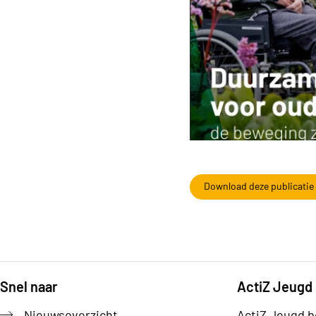
Download deze publicatie
Snel naar
ActiZ Jeugd
Footer
Nieuwsoverzicht
ActiZ Jeugd b