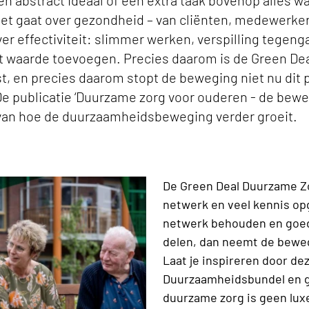
n abstract ideaal of een extra taak bovenop alles w
Het gaat over gezondheid – van cliënten, medewerke
er effectiviteit: slimmer werken, verspilling tegen
ht waarde toevoegen. Precies daarom is de Green De
t, en precies daarom stopt de beweging niet nu dit
 De publicatie ‘Duurzame zorg voor ouderen - de beweg
an hoe de duurzaamheidsbeweging verder groeit.
De Green Deal Duurzame Zo
netwerk en veel kennis op
netwerk behouden en goed
delen, dan neemt de beweg
Laat je inspireren door de
Duurzaamheidsbundel en g
duurzame zorg is geen lux