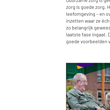
Duurzame zorg is gee
zorg ís goede zorg. 
leefomgeving – en ov
inzetten waar ze éc
zo belangrijk gewees
laatste fase ingaat.
goede voorbeelden v