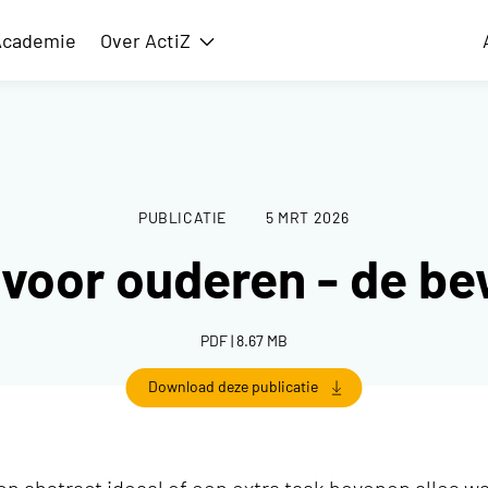
Academie
Over ActiZ
issie
Toon submenu voor Over ActiZ
PUBLICATIE
5 MRT 2026
voor ouderen - de be
PDF | 8.67 MB
Download deze publicatie