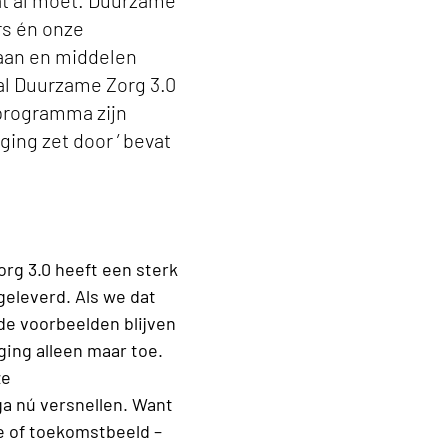
at al moet. Duurzame
rs én onze
gaan en middelen
al Duurzame Zorg 3.0
 programma zijn
ing zet door ’ bevat
rg 3.0 heeft een sterk
geleverd. Als we dat
e voorbeelden blijven
ing alleen maar toe.
ze
a nú versnellen. Want
e of toekomstbeeld –