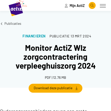
Mijn ActiZ
Naar hoofdinhoud
Naar menu
Zoeken
Open
Naar de homepage
Publicaties
FINANCIEREN
PUBLICATIE
13 MRT 2024
Monitor ActiZ Wlz
zorgcontractering
verpleeghuiszorg 2024
PDF | 12.76 MB
Download deze publicatie