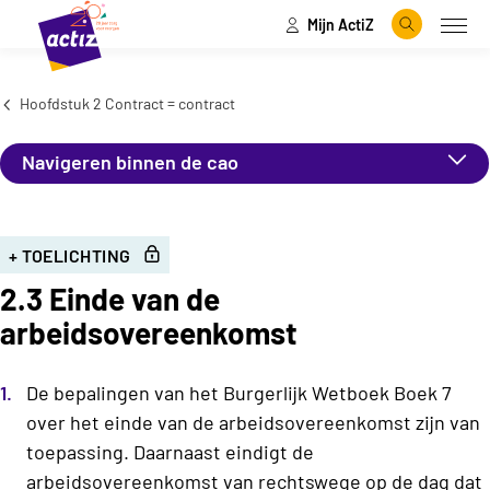
Mijn ActiZ
Naar hoofdinhoud
Naar menu
Zoeken
Open
Naar de homepage
Hoofdstuk 2 Contract = contract
Navigeren binnen de cao
+ TOELICHTING
2.3 Einde van de
arbeidsovereenkomst
De bepalingen van het Burgerlijk Wetboek Boek 7
over het einde van de arbeidsovereenkomst zijn van
toepassing. Daarnaast eindigt de
arbeidsovereenkomst van rechtswege op de dag dat