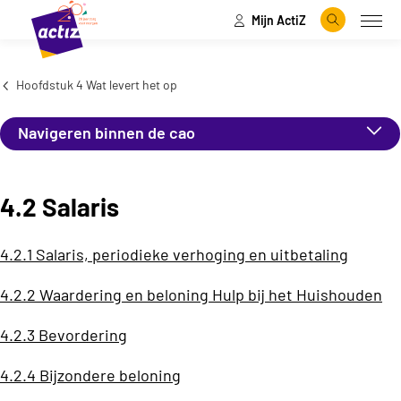
Mijn ActiZ
Naar hoofdinhoud
Naar menu
Zoeken
Open
Naar de homepage
Hoofdstuk 4 Wat levert het op
Navigeren binnen de cao
4.2 Salaris
4.2.1 Salaris, periodieke verhoging en uitbetaling
4.2.2 Waardering en beloning Hulp bij het Huishouden
4.2.3 Bevordering
4.2.4 Bijzondere beloning